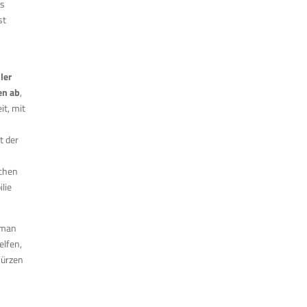
us
st
ler
en ab
,
it, mit
t der
schen
lie
 man
elfen,
kürzen