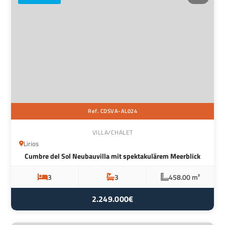
Ref. CDSVA-AL024
VILLA/CHALET
Lirios
Cumbre del Sol Neubauvilla mit spektakulärem Meerblick
3
3
458.00 m²
2.249.000€