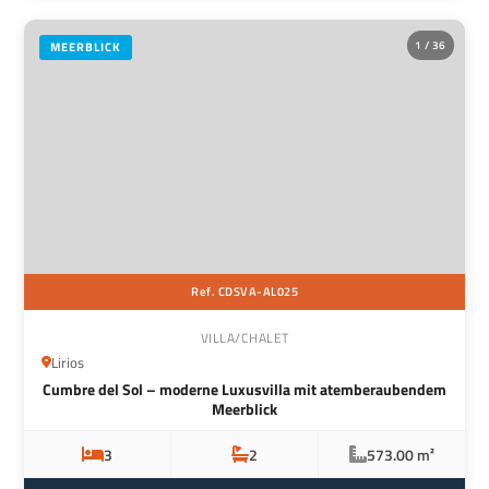
1 / 36
MEERBLICK
Ref. CDSVA-AL025
VILLA/CHALET
Lirios
Cumbre del Sol – moderne Luxusvilla mit atemberaubendem
Meerblick
3
2
573.00 m²