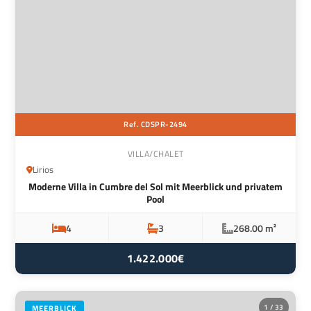
Ref. CDSPR-2494
VILLA/CHALET
Lirios
Moderne Villa in Cumbre del Sol mit Meerblick und privatem
Pool
4
3
268.00 m²
1.422.000€
1 / 33
MEERBLICK