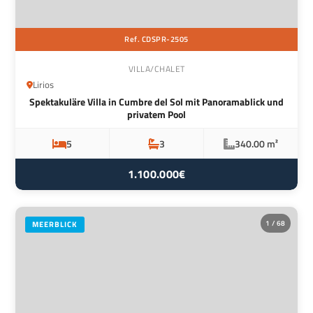
Ref. CDSPR-2505
VILLA/CHALET
Lirios
Spektakuläre Villa in Cumbre del Sol mit Panoramablick und
privatem Pool
5
3
340.00 m²
1.100.000€
1 / 68
MEERBLICK