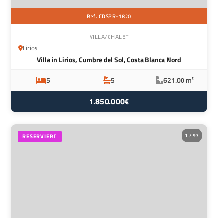
Ref. CDSPR-1820
VILLA/CHALET
Lirios
Villa in Lirios, Cumbre del Sol, Costa Blanca Nord
5
5
621.00 m²
1.850.000€
1 / 97
RESERVIERT