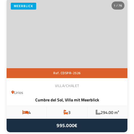
1 / 76
MEERBLICK
Ref. CDSPR-2526
VILLA/CHALET
Lirios
Cumbre del Sol, Villa mit Meerblick
4
3
294.00 m²
995.000€