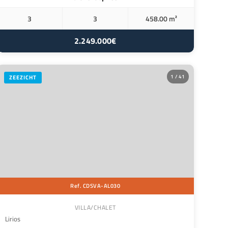
3
3
458.00 m²
2.249.000€
1 / 41
ZEEZICHT
Ref. CDSVA-AL030
VILLA/CHALET
Lirios