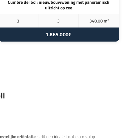
Cumbre del Sol: nieuwbouwwoning met panoramisch
uitzicht op zee
3
3
348.00 m²
1.865.000€
ll
ostelijke oriëntatie
is dit een ideale locatie om volop