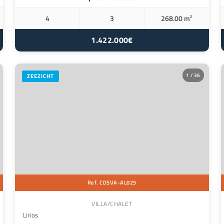
4
3
268.00 m²
1.422.000€
1 / 36
ZEEZICHT
Ref. CDSVA-AL025
VILLA/CHALET
Lirios