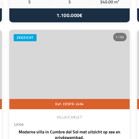
5
3
340.00 m²
1.100.000€
1 / 62
ZEEZICHT
Ref. CDSPR-2494
VILLA/CHALET
Lirios
Moderne villa in Cumbre del Sol met uitzicht op zee en
privézwembad.