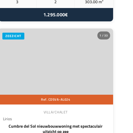
3
2
303.00 m²
1.295.000€
1 / 33
ZEEZICHT
Ref. CDSVA-AL024
VILLA/CHALET
Lirios
Cumbre del Sol nieuwbouwwoning met spectaculair
uitzicht op zee