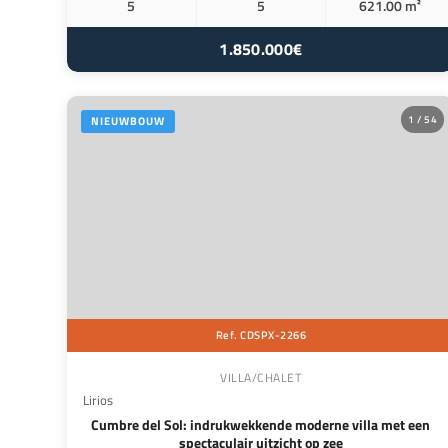
5
5
621.00 m²
1.850.000€
1 / 54
NIEUWBOUW
Ref. CDSPX-2266
VILLA/CHALET
Lirios
Cumbre del Sol: indrukwekkende moderne villa met een
spectaculair uitzicht op zee