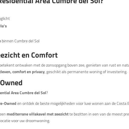
esidential Area Cumbre del Sol?
glicht
lla’s
e
binnen Cumbre del Sol
eezicht en Comfort
betekent ontwaken met de zonsopgang boven zee, genieten van rust en natuur
tleven, comfort en privacy
, geschikt als permanente woning of investering.
e-Owned
idential Area Cumbre del Sol
?
Pre-Owned
en ontdek de beste mogelijkheden voor luxe wonen aan de Costa 
 een
mediterrane villakavel met zeezicht
te bezitten in een van de meest pr
 locatie voor uw droomwoning.