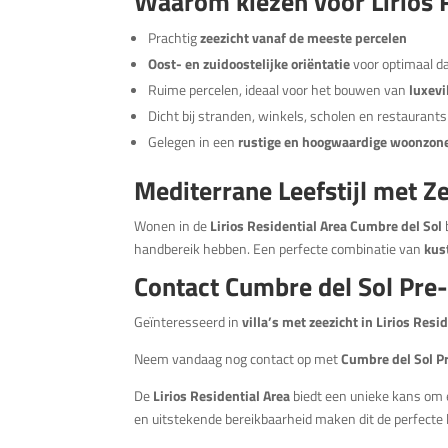
Waarom kiezen voor Lirios R
Prachtig
zeezicht vanaf de meeste percelen
Oost- en zuidoostelijke oriëntatie
voor optimaal da
Ruime percelen, ideaal voor het bouwen van
luxevi
Dicht bij stranden, winkels, scholen en restaurants
Gelegen in een
rustige en hoogwaardige woonzon
Mediterrane Leefstijl met Z
Wonen in de
Lirios Residential Area Cumbre del Sol
handbereik hebben. Een perfecte combinatie van
kus
Contact Cumbre del Sol Pr
Geïnteresseerd in
villa’s met zeezicht in Lirios Res
Neem vandaag nog contact op met
Cumbre del Sol 
De
Lirios Residential Area
biedt een unieke kans om
en uitstekende bereikbaarheid maken dit de perfecte