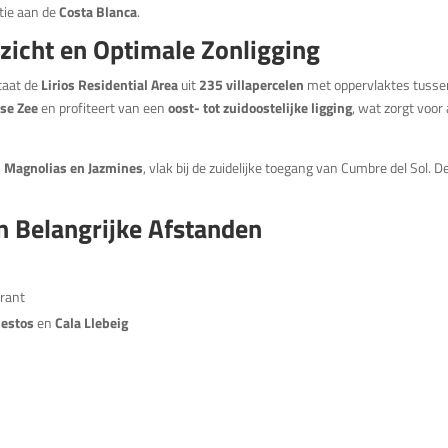
tie aan de
Costa Blanca
.
ezicht en Optimale Zonligging
taat de
Lirios Residential Area
uit
235 villapercelen
met oppervlaktes tuss
se Zee
en profiteert van een
oost- tot zuidoostelijke ligging
, wat zorgt voo
, Magnolias en Jazmines
, vlak bij de zuidelijke toegang van Cumbre del Sol. 
n Belangrijke Afstanden
urant
iestos
en
Cala Llebeig