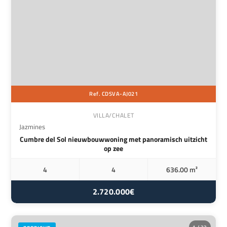
Ref. CDSVA-AJ021
VILLA/CHALET
Jazmines
Cumbre del Sol nieuwbouwwoning met panoramisch uitzicht
op zee
4
4
636.00 m²
2.720.000€