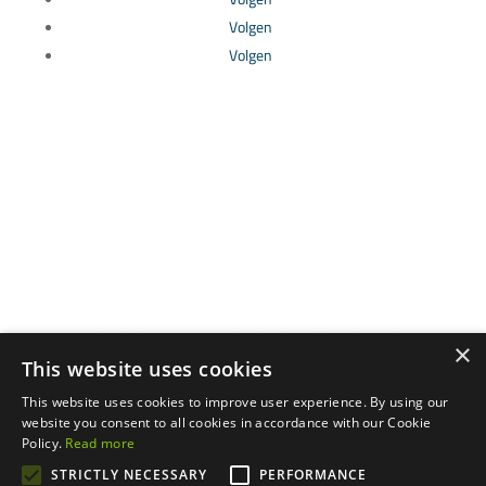
Volgen
Volgen
Cumbre del Sol Pre-Owned is het handelsmerk van het
×
bedrijf AFLYS CONSULTANTS S.L., geregistreerd in het
This website uses cookies
Register van Makelaars van de Gemeenschap van Valencia
This website uses cookies to improve user experience. By using our
onder registratienummer RAICV 0074.
website you consent to all cookies in accordance with our Cookie
Acceso norte s/n, Cumbre del Sol Pre-Owned
Policy.
Read more
informatiekantoor, 03726, Benitachell | Copyright © 2025
STRICTLY NECESSARY
PERFORMANCE