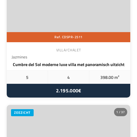
Ref. CDSPR-2511
VILLA/CHALET
Jazmines
Cumbre del Sol moderne luxe villa met panoramisch uitzicht
5
4
398.00 m²
2.195.000€
1 / 37
ZEEZICHT