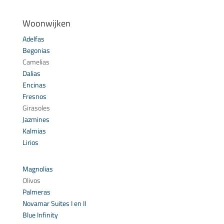
Woonwijken
Adelfas
Begonias
Camelias
Dalias
Encinas
Fresnos
Girasoles
Jazmines
Kalmias
Lirios
Magnolias
Olivos
Palmeras
Novamar Suites I en II
Blue Infinity