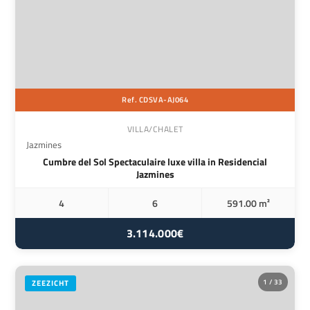
Ref. CDSVA-AJ064
VILLA/CHALET
Jazmines
Cumbre del Sol Spectaculaire luxe villa in Residencial
Jazmines
4
6
591.00 m²
3.114.000€
1 / 33
ZEEZICHT