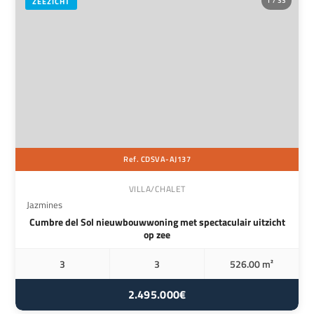
1 / 33
ZEEZICHT
Ref. CDSVA-AJ137
VILLA/CHALET
Jazmines
Cumbre del Sol nieuwbouwwoning met spectaculair uitzicht
op zee
3
3
526.00 m²
2.495.000€