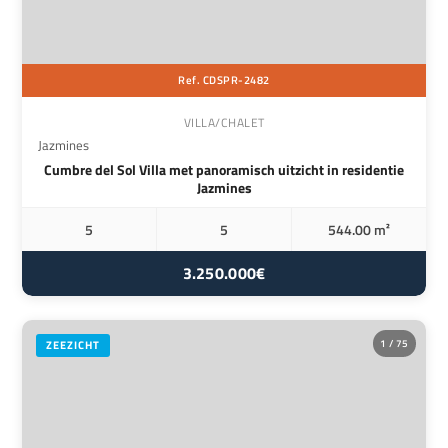
Ref. CDSPR-2482
VILLA/CHALET
Jazmines
Cumbre del Sol Villa met panoramisch uitzicht in residentie
Jazmines
5
5
544.00 m²
3.250.000€
1 / 75
ZEEZICHT