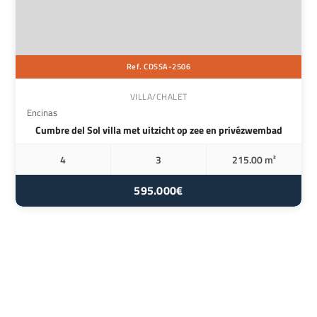
Ref. CDSSA-2506
VILLA/CHALET
Encinas
Cumbre del Sol villa met uitzicht op zee en privézwembad
4
3
215.00 m²
595.000€