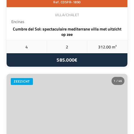
Ref. CDSPR-1890
VILLA/CHALET
Encinas
Cumbre del Sol: spectaculaire mediterrane villa met uitzicht
op zee
4
2
312.00 m²
585.000€
1 / 46
ZEEZICHT