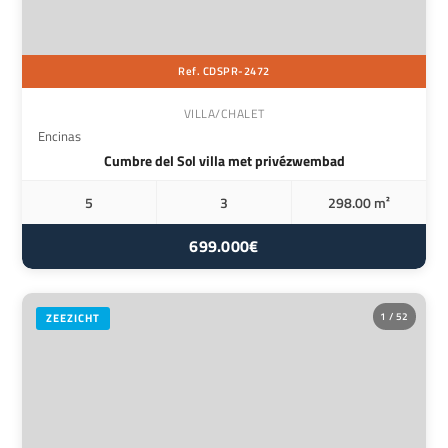
Ref. CDSPR-2472
VILLA/CHALET
Encinas
Cumbre del Sol villa met privézwembad
5
3
298.00 m²
699.000€
1 / 52
ZEEZICHT