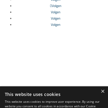
Volgen
Volgen
Volgen
Volgen
Cumbre del Sol Pre-Owned is het handelsmerk van het
×
bedrijf AFLYS CONSULTANTS S.L., geregistreerd in het
This website uses cookies
Register van Makelaars van de Gemeenschap van Valencia
This website uses cookies to improve user experience. By using our
onder registratienummer RAICV 0074.
website you consent to all cookies in accordance with our Cookie