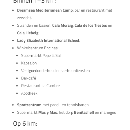
Binnen 1–3 km:
Dreamsea Mediterranean Camp
: bar en restaurant met
zeezicht.
Stranden en baaien:
Cala Moraig
,
Cala de los Tiestos
en
Cala Llebeig
.
Lady Elizabeth International School
.
Winkelcentrum Encinas:
Supermarkt Pepe la Sal
Kapsalon
Vastgoedonderhoud en verhuurdiensten
Bar-café
Restaurant La Cumbre
Apotheek
Sportcentrum
met padel- en tennisbanen
Supermarkt
Mas y Mas
, het dorp
Benitachell
en maneges
Op 6 km: