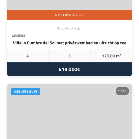
Ref. CDSPR-2350
VILLA/CHALET
Encinas
Villa in Cumbre del Sol met privézwembad en uitzicht op zee
4
3
175.00 m²
619.000€
1 / 60
NIEUWBOUW