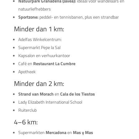
Natuurpark Granadella (Jávea):
ideaal voor wandelaars en
natuurliefhebbers
Sportzone:
peddel- en tennisbanen, plus een strandbar
Minder dan 1 km:
Adelfas Winkelcentrum:
Supermarkt Pepe la Sal
Kapsalon en verhuurkantoor
Café en
Restaurant La Cumbre
Apotheek
Minder dan 2 km:
Strand van Morach
en
Cala de los Tiestos
Lady Elizabeth International School
Ruiterclub
4–6 km:
Supermarkten
Mercadona
en
Mas y Mas