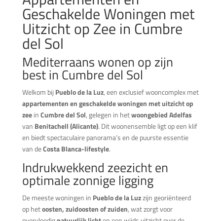
Geschakelde Woningen met
Uitzicht op Zee in Cumbre
del Sol
Mediterraans wonen op zijn
best in Cumbre del Sol
Welkom bij
Pueblo de la Luz
, een exclusief wooncomplex met
appartementen en geschakelde woningen met uitzicht op
zee
in
Cumbre del Sol
, gelegen in het
woongebied Adelfas
van
Benitachell (Alicante)
. Dit woonensemble ligt op een klif
en biedt spectaculaire panorama’s en de puurste essentie
van de
Costa Blanca-lifestyle
.
Indrukwekkend zeezicht en
optimale zonnige ligging
De meeste woningen in
Pueblo de la Luz
zijn georiënteerd
op het
oosten, zuidoosten of zuiden
, wat zorgt voor
overvloedig
natuurlijk licht
en een wijds uitzicht over de