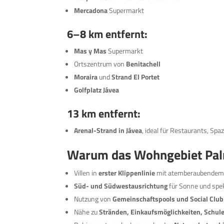
Mercadona
Supermarkt
6–8 km entfernt:
Mas y Mas
Supermarkt
Ortszentrum von
Benitachell
Moraira
und
Strand El Portet
Golfplatz Jávea
13 km entfernt:
Arenal-Strand in Jávea
, ideal für Restaurants, Sp
Warum das Wohngebiet Palm
Villen in
erster Klippenlinie
mit atemberaubendem 
Süd- und Südwestausrichtung
für Sonne und spe
Nutzung von
Gemeinschaftspools und Social Club
Nähe zu
Stränden, Einkaufsmöglichkeiten, Schul