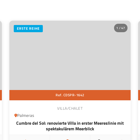
1 / 47
ERSTE REIHE
Ref. CDSPR-1642
VILLA/CHALET
Palmeras
Cumbre del Sol: renovierte Villa in erster Meereslinie mit
spektakulärem Meerblick