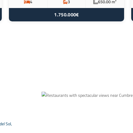
4
3
650.00 m²
1.750.000€
el Sol,