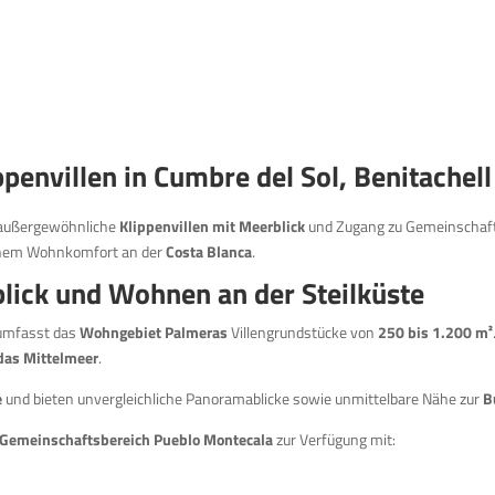
envillen in Cumbre del Sol, Benitachell
 außergewöhnliche
Klippenvillen mit Meerblick
und Zugang zu Gemeinschaft
ranem Wohnkomfort an der
Costa Blanca
.
blick und Wohnen an der Steilküste
umfasst das
Wohngebiet Palmeras
Villengrundstücke von
250 bis 1.200 m²
 das Mittelmeer
.
e
und bieten unvergleichliche Panoramablicke sowie unmittelbare Nähe zur
B
Gemeinschaftsbereich Pueblo Montecala
zur Verfügung mit: