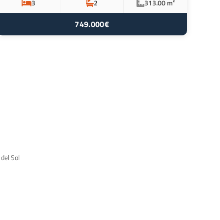
3
2
313.00 m²
749.000€