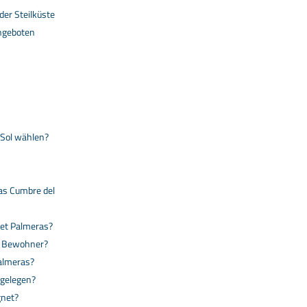
der Steilküste
angeboten
 Sol wählen?
as Cumbre del
iet Palmeras?
ie Bewohner?
Palmeras?
 gelegen?
gnet?