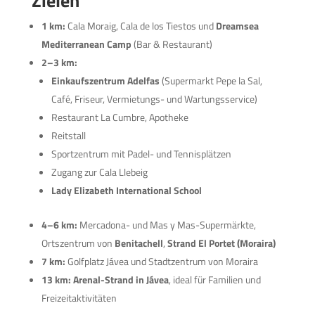
Zielen
1 km:
Cala Moraig, Cala de los Tiestos und
Dreamsea
Mediterranean Camp
(Bar & Restaurant)
2–3 km:
Einkaufszentrum Adelfas
(Supermarkt Pepe la Sal,
Café, Friseur, Vermietungs- und Wartungsservice)
Restaurant La Cumbre, Apotheke
Reitstall
Sportzentrum mit Padel- und Tennisplätzen
Zugang zur Cala Llebeig
Lady Elizabeth International School
4–6 km:
Mercadona- und Mas y Mas-Supermärkte,
Ortszentrum von
Benitachell
,
Strand El Portet (Moraira)
7 km:
Golfplatz Jávea und Stadtzentrum von Moraira
13 km:
Arenal-Strand in Jávea
, ideal für Familien und
Freizeitaktivitäten