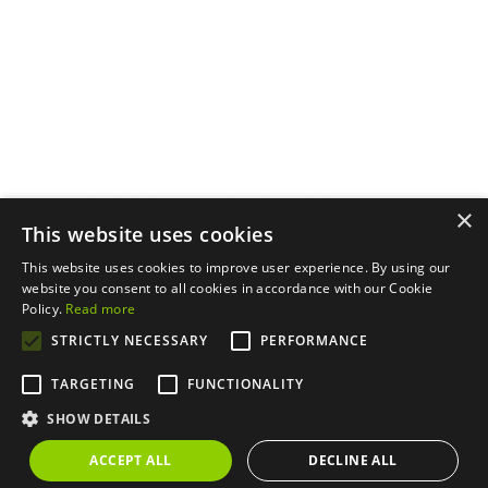
Cumbre del Sol Pre-Owned ist die Marke der Firma AFLYS
×
CONSULTANTS S.L., eingetragen im Register der
This website uses cookies
Immobilienmakler der Autonomen Gemeinschaft Valencia
This website uses cookies to improve user experience. By using our
unter der Nummer RAICV 0074.
website you consent to all cookies in accordance with our Cookie
Acceso norte s/n, Cumbre del Sol Pre-Owned
Policy.
Read more
Informationsbüro, 03726, Benitachell | Copyright © 2025
STRICTLY NECESSARY
PERFORMANCE
Cumbre del Sol Pre-Owned. Alle Rechte vorbehalten.
Datenschutzerklärung
|
Nutzungsbedingungen
|
Cookie-
TARGETING
FUNCTIONALITY
Richtlinie
|
Kontakt
|
Beschwerdekanal
SHOW DETAILS
ACCEPT ALL
DECLINE ALL