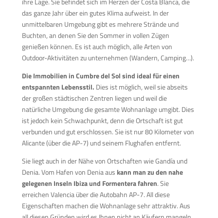
ihre Lage. Sie befindet sich im Herzen der Costa Blanca, die
das ganze Jahr über ein gutes Klima aufweist. In der
unmittelbaren Umgebung gibt es mehrere Strände und
Buchten, an denen Sie den Sommer in vollen Zügen
genießen können. Es ist auch möglich, alle Arten von
Outdoor-Aktivitäten zu unternehmen (Wandern, Camping…).
Die Immobilien in Cumbre del Sol sind ideal für einen
entspannten Lebensstil.
Dies ist möglich, weil sie abseits
der großen städtischen Zentren liegen und weil die
natürliche Umgebung die gesamte Wohnanlage umgibt. Dies
ist jedoch kein Schwachpunkt, denn die Ortschaft ist gut
verbunden und gut erschlossen. Sie ist nur 80 Kilometer von
Alicante (über die AP-7) und seinem Flughafen entfernt.
Sie liegt auch in der Nähe von Ortschaften wie Gandía und
Denia. Vom Hafen von Denia aus
kann man zu den nahe
gelegenen Inseln Ibiza und Formentera fahren
. Sie
erreichen Valencia über die Autobahn AP-7. All diese
Eigenschaften machen die Wohnanlage sehr attraktiv. Aus
all diesen Gründen wird es Ihnen nicht an Käufern mangeln,