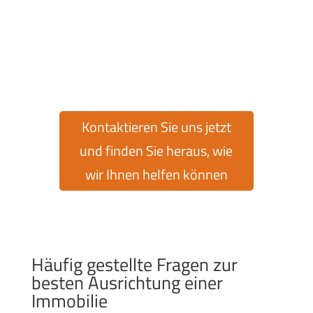
Möchten Sie eine Immobilie in der exklusiven
Urbanisation Cumbre del Sol kaufen oder
verkaufen? Cumbre del Sol Pre-Owned bietet
Ihnen über 30 Jahre Erfahrung auf dem
Immobilienmarkt, um Sie bei jedem Schritt zu
unterstützen.
Kontaktieren Sie uns jetzt
und finden Sie heraus, wie
wir Ihnen helfen können
Häufig gestellte Fragen zur
besten Ausrichtung einer
Immobilie