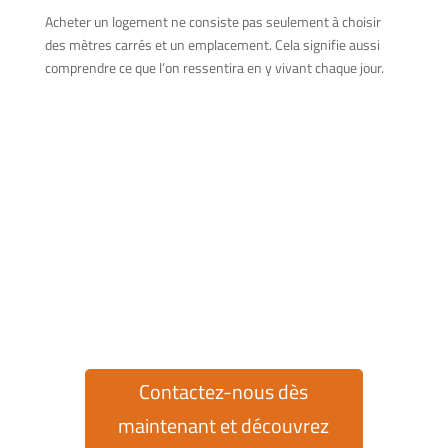
Acheter un logement ne consiste pas seulement à choisir
des mètres carrés et un emplacement. Cela signifie aussi
comprendre ce que l’on ressentira en y vivant chaque jour.
Trouvez votre maison à
Cumbre del Sol !
Vous souhaitez acheter ou vendre une
propriété dans le complexe exclusif Cumbre del
Sol ? Chez Cumbre del Sol Pre-Owned, nous
mettons à votre disposition plus de 30 ans
d'expérience sur le marché de l'immobilier pour
vous aider à chaque étape.
Contactez-nous dès
maintenant et découvrez