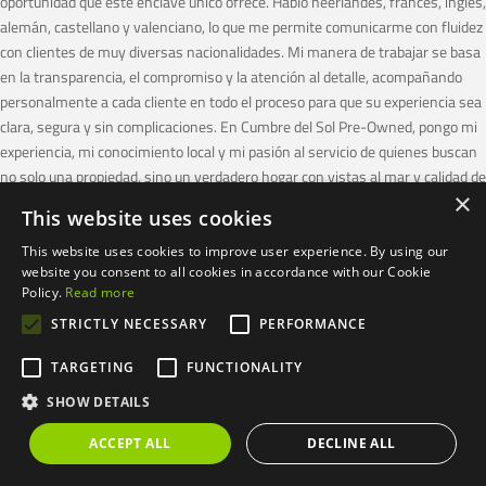
oportunidad que este enclave único ofrece. Hablo neerlandés, francés, inglés,
alemán, castellano y valenciano, lo que me permite comunicarme con fluidez
con clientes de muy diversas nacionalidades. Mi manera de trabajar se basa
en la transparencia, el compromiso y la atención al detalle, acompañando
personalmente a cada cliente en todo el proceso para que su experiencia sea
clara, segura y sin complicaciones. En Cumbre del Sol Pre-Owned, pongo mi
experiencia, mi conocimiento local y mi pasión al servicio de quienes buscan
no solo una propiedad, sino un verdadero hogar con vistas al mar y calidad de
×
vida.
This website uses cookies
This website uses cookies to improve user experience. By using our
website you consent to all cookies in accordance with our Cookie
Policy.
Read more
Search
STRICTLY NECESSARY
PERFORMANCE
TARGETING
FUNCTIONALITY
SHOW DETAILS
Recent Posts
ACCEPT ALL
DECLINE ALL
La Costa Blanca comme destination cycliste internationale : itinéraires à