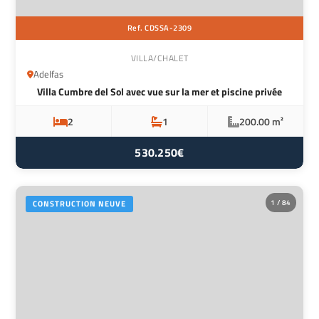
Ref. CDSSA-2309
VILLA/CHALET
Adelfas
Villa Cumbre del Sol avec vue sur la mer et piscine privée
2
1
200.00 m²
530.250€
1 / 84
CONSTRUCTION NEUVE