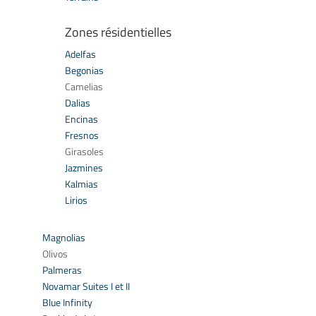
Zones résidentielles
Adelfas
Begonias
Camelias
Dalias
Encinas
Fresnos
Girasoles
Jazmines
Kalmias
Lirios
Magnolias
Olivos
Palmeras
Novamar Suites I et II
Blue Infinity