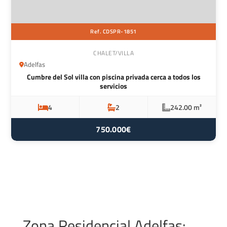
Ref. CDSPR-1851
CHALET/VILLA
Adelfas
Cumbre del Sol villa con piscina privada cerca a todos los
servicios
4
2
242.00 m²
750.000€
Zona Residencial Adelfas: