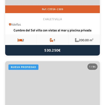
Ref. CDSSA-2309
CHALET/VILLA
Adelfas
Cumbre del Sol villa con vistas al mar y piscina privada
2
1
200.00 m²
530.250€
1 / 84
NUEVA PROPIEDAD