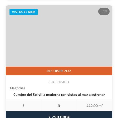
1 / 72
VISTAS AL MAR
Ref. CDSPR-2412
CHALET/VILLA
Magnolias
Cumbre del Sol villa moderna con vistas al mar a estrenar
3
3
442.00 m²
2.250.000€