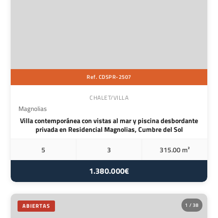
Ref. CDSPR-2507
CHALET/VILLA
Magnolias
Villa contemporánea con vistas al mar y piscina desbordante
privada en Residencial Magnolias, Cumbre del Sol
5
3
315.00 m²
1.380.000€
1 / 38
ABIERTAS