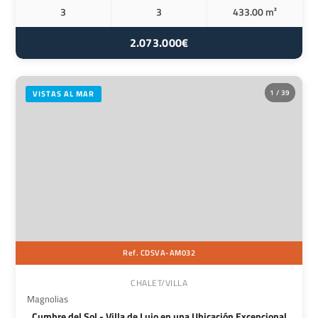
3
3
433.00 m²
2.073.000€
1 / 39
VISTAS AL MAR
Ref. CDSVA-AM032
CHALET/VILLA
Magnolias
Cumbre del Sol - Villa de Lujo en una Ubicación Excepcional