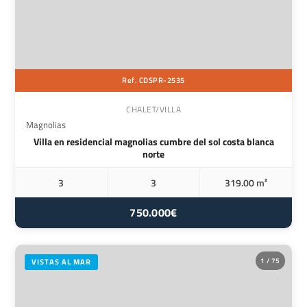
Ref. CDSPR-2535
CHALET/VILLA
Magnolias
Villa en residencial magnolias cumbre del sol costa blanca
norte
3
3
319.00 m²
750.000€
1 / 75
VISTAS AL MAR