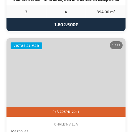
3
4
394.00 m²
1.602.500€
1 / 93
VISTAS AL MAR
Ref. CDSPR-2011
CHALET/VILLA
Magnolias