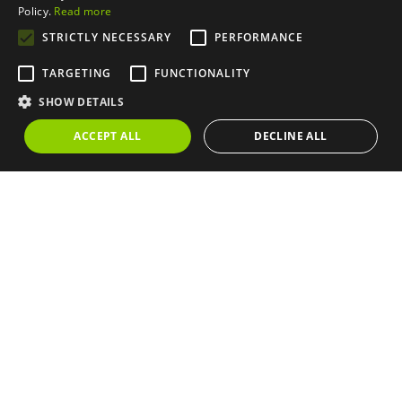
Policy.
Read more
Acepto la
Política de Privacidad
STRICTLY NECESSARY
PERFORMANCE
Enviar
TARGETING
FUNCTIONALITY
SHOW DETAILS
💬 Hacer una oferta
ACCEPT ALL
DECLINE ALL
📅 Pide una cita
📞 Te llamamos
🖨️ Imprimir
Propiedades similares