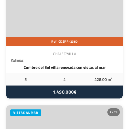
Ref. CDSPR-2380
CHALET/VILLA
Kalmias
Cumbre del Sol villa renovada con vistas al mar
5
4
428.00 m²
1.490.000€
1 / 79
VISTAS AL MAR