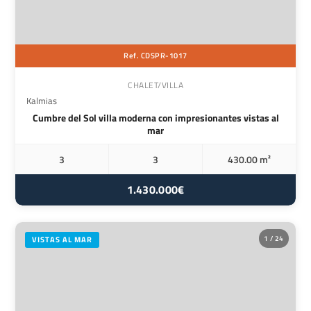
Ref. CDSPR-1017
CHALET/VILLA
Kalmias
Cumbre del Sol villa moderna con impresionantes vistas al
mar
3
3
430.00 m²
1.430.000€
1 / 24
VISTAS AL MAR