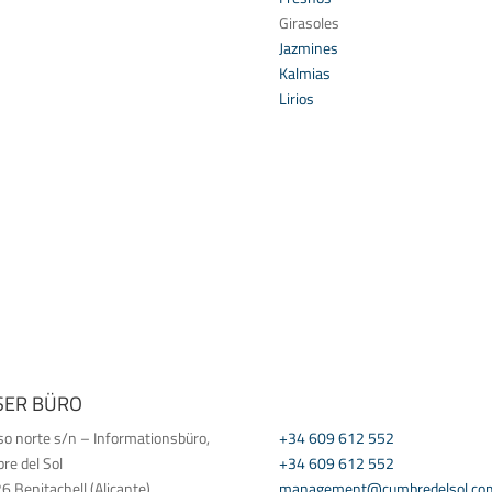
Girasoles
Jazmines
Kalmias
Lirios
SER BÜRO
KONTAKTIEREN SIE UNS
so norte s/n – Informationsbüro,
+34 609 612 552
re del Sol
+34 609 612 552
 Benitachell (Alicante)
management@cumbredelsol.co