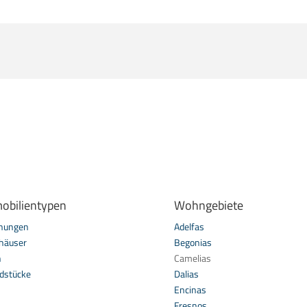
obilientypen
Wohngebiete
nungen
Adelfas
häuser
Begonias
n
Camelias
dstücke
Dalias
Encinas
Fresnos