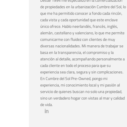
Desde 1994 me especializo en la comercialización
de propiedades en la urbanización Cumbre del Sol, lo
que me ha permitido conocer a fondo cada rincón,
cada vista y cada oportunidad que este enclave
único ofrece. Hablo neerlandés, francés, inglés,
alemán, castellano y valenciano, lo que me permite
comunicarme con fluidez con clientes de muy
diversas nacionalidades. Mi manera de trabajar se
basa en la transparencia, el compromiso y la
atención al detalle, acompañando personalmente a
cada cliente en todo el proceso para que su
experiencia sea clara, segura y sin complicaciones.
En Cumbre del Sol Pre-Owned, pongo mi
experiencia, mi conocimiento local y mi pasión al
servicio de quienes buscan no solo una propiedad,
sino un verdadero hogar con vistas al mar y calidad
de vida.