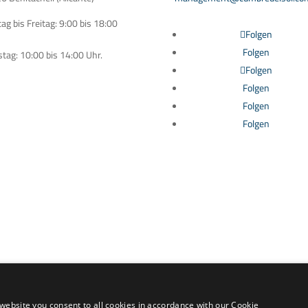
g bis Freitag: 9:00 bis 18:00
Folgen
Folgen
tag: 10:00 bis 14:00 Uhr.
Folgen
Folgen
Folgen
Folgen
AFLYS CONSULTANTS S.L., eingetragen im Register der Immobilienmakler de
RAICV 0074.
Owned Informationsbüro, 03726, Benitachell | Copyright © 2025 Cumbre del S
website you consent to all cookies in accordance with our Cookie