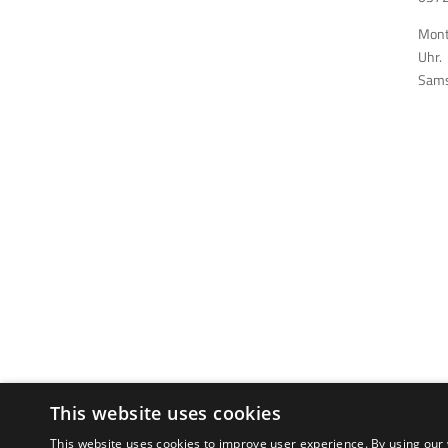
Monta
Uhr.
Sams
Cumbre del Sol Pre-Owned ist die Marke der Firma 
This website uses cookies
Acceso norte s/n, Cumbre del Sol Pre-
This website uses cookies to improve user experience. By using our 