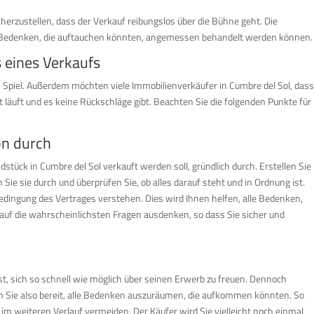
erzustellen, dass der Verkauf reibungslos über die Bühne geht. Die
nd Bedenken, die auftauchen könnten, angemessen behandelt werden können.
s eines Verkaufs
Spiel. Außerdem möchten viele Immobilienverkäufer in Cumbre del Sol, dass
att läuft und es keine Rückschläge gibt. Beachten Sie die folgenden Punkte für
on durch
ück in Cumbre del Sol verkauft werden soll, gründlich durch. Erstellen Sie
Sie sie durch und überprüfen Sie, ob alles darauf steht und in Ordnung ist.
Bedingung des Vertrages verstehen. Dies wird Ihnen helfen, alle Bedenken,
 auf die wahrscheinlichsten Fragen ausdenken, so dass Sie sicher und
ist, sich so schnell wie möglich über seinen Erwerb zu freuen. Dennoch
ien Sie also bereit, alle Bedenken auszuräumen, die aufkommen könnten. So
im weiteren Verlauf vermeiden. Der Käufer wird Sie vielleicht noch einmal