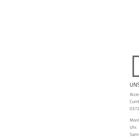
UN
Acce
Cumb
03726
Monta
Uhr.
Sams