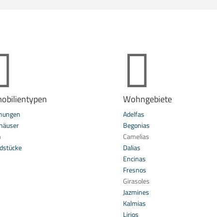


obilientypen
Wohngebiete
nungen
Adelfas
häuser
Begonias
n
Camelias
dstücke
Dalias
Encinas
Fresnos
Girasoles
Jazmines
Kalmias
Lirios