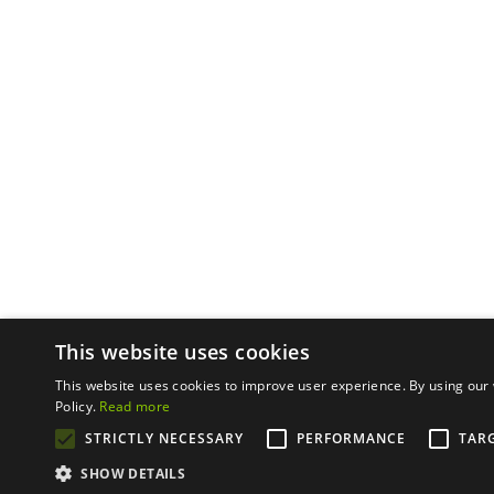
Cumbre del Sol Pre-Owned ist die Marke der Firma 
This website uses cookies
Acceso norte s/n, Cumbre del Sol Pre-
This website uses cookies to improve user experience. By using our 
Datensc
Policy.
Read more
STRICTLY NECESSARY
PERFORMANCE
TAR
SHOW DETAILS