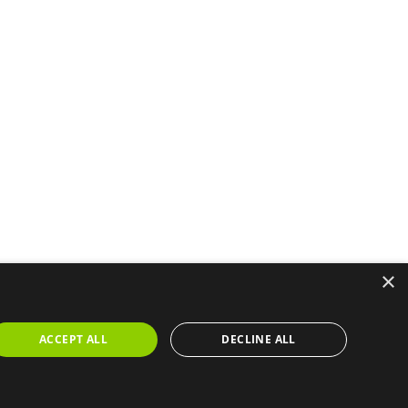
r Autonomen Gemeinschaft Valencia unter der Nummer
×
ol Pre-Owned. Alle Rechte vorbehalten.
rdekanal
ACCEPT ALL
DECLINE ALL