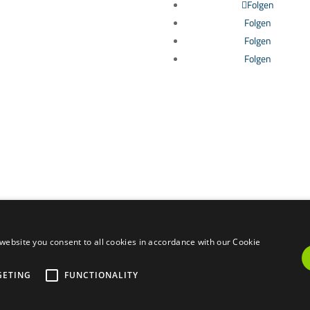
Folgen
Folgen
Folgen
Folgen
AFLYS CONSULTANTS S.L., eingetragen im Register der Immobilienmakler de
RAICV 0074.
Owned Informationsbüro, 03726, Benitachell | Copyright © 2025 Cumbre del S
website you consent to all cookies in accordance with our Cookie
hutzerklärung
|
Nutzungsbedingungen
|
Cookie-Richtlinie
|
Kontakt
|
Beschwe
GETING
FUNCTIONALITY