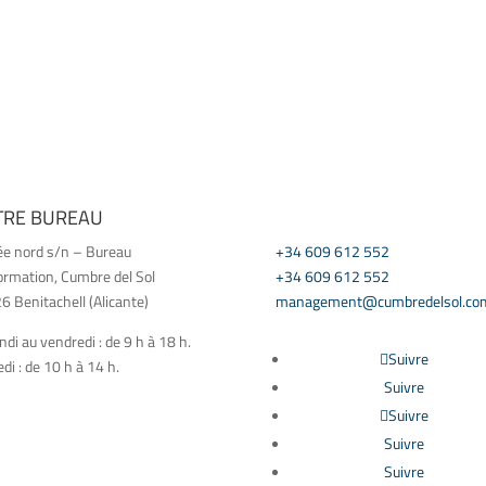
TRE BUREAU
CONTACT US
ée nord s/n – Bureau
+34 609 612 552
ormation, Cumbre del Sol
+34 609 612 552
 Benitachell (Alicante)
management@cumbredelsol.co
ndi au vendredi : de 9 h à 18 h.
Suivre
i : de 10 h à 14 h.
Suivre
Suivre
Suivre
Suivre