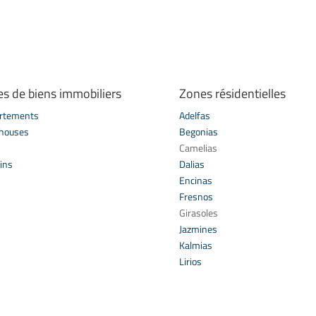
es de biens immobiliers
Zones résidentielles
rtements
Adelfas
houses
Begonias
s
Camelias
ins
Dalias
Encinas
Fresnos
Girasoles
Jazmines
Kalmias
Lirios