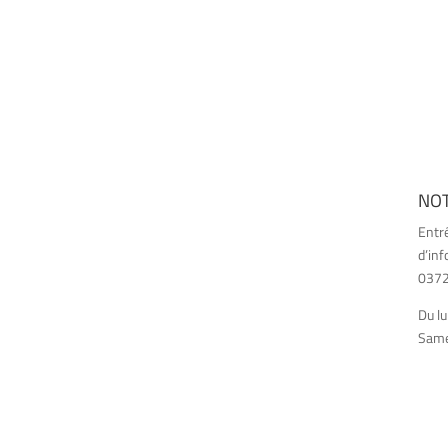
NO
Entr
d’inf
03726
Du lu
Samed