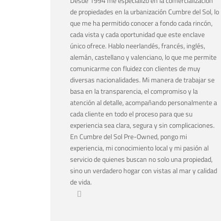
Desde 1994 me especializo en la comercialización
de propiedades en la urbanización Cumbre del Sol, lo
que me ha permitido conocer a fondo cada rincón,
cada vista y cada oportunidad que este enclave
único ofrece. Hablo neerlandés, francés, inglés,
alemán, castellano y valenciano, lo que me permite
comunicarme con fluidez con clientes de muy
diversas nacionalidades. Mi manera de trabajar se
basa en la transparencia, el compromiso y la
atención al detalle, acompañando personalmente a
cada cliente en todo el proceso para que su
experiencia sea clara, segura y sin complicaciones.
En Cumbre del Sol Pre-Owned, pongo mi
experiencia, mi conocimiento local y mi pasión al
servicio de quienes buscan no solo una propiedad,
sino un verdadero hogar con vistas al mar y calidad
de vida.