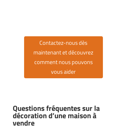
propriété dans le complexe exclusif Cumbre del
Sol ? Chez Cumbre del Sol Pre-Owned, nous
mettons à votre disposition plus de 30 ans
d'expérience sur le marché de l'immobilier pour
vous aider à chaque étape.
Contactez-nous dès
maintenant et découvrez
comment nous pouvons
vous aider
Questions fréquentes sur la
décoration d’une maison à
vendre