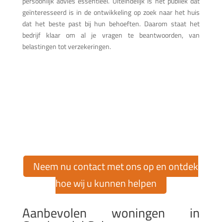
persoonlijk advies essentieel. Uiteindelijk is het publiek dat
geïnteresseerd is in de ontwikkeling op zoek naar het huis
dat het beste past bij hun behoeften. Daarom staat het
bedrijf klaar om al je vragen te beantwoorden, van
belastingen tot verzekeringen.
Vind uw droomhuis in Cumbre
del Sol!
Wilt u een woning kopen of verkopen in de exclusieve
urbanisatie Cumbre del Sol? Bij Cumbre del Sol Pre-Owned
bieden wij u meer dan 30 jaar ervaring in de vastgoedmarkt
om u bij elke stap te helpen.
Neem nu contact met ons op en ontdek
hoe wij u kunnen helpen
Aanbevolen woningen in