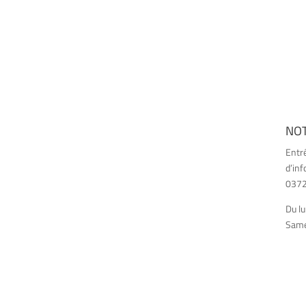
NO
Entr
d’inf
03726
Du lu
Samed