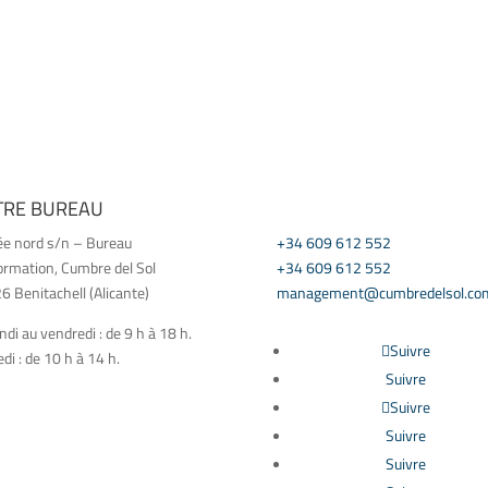
TRE BUREAU
CONTACT US
ée nord s/n – Bureau
+34 609 612 552
ormation, Cumbre del Sol
+34 609 612 552
 Benitachell (Alicante)
management@cumbredelsol.co
ndi au vendredi : de 9 h à 18 h.
Suivre
i : de 10 h à 14 h.
Suivre
Suivre
Suivre
Suivre