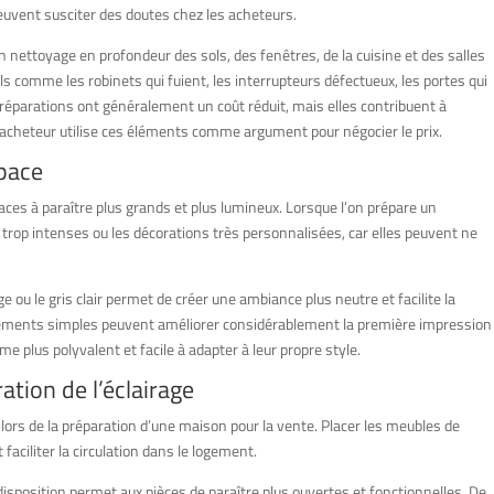
peuvent susciter des doutes chez les acheteurs.
 nettoyage en profondeur des sols, des fenêtres, de la cuisine et des salles
ils comme les robinets qui fuient, les interrupteurs défectueux, les portes qui
réparations ont généralement un coût réduit, mais elles contribuent à
l’acheteur utilise ces éléments comme argument pour négocier le prix.
space
spaces à paraître plus grands et plus lumineux. Lorsque l’on prépare un
 trop intenses ou les décorations très personnalisées, car elles peuvent ne
 ou le gris clair permet de créer une ambiance plus neutre et facilite la
angements simples peuvent améliorer considérablement la première impression
e plus polyvalent et facile à adapter à leur propre style.
ation de l’éclairage
lors de la préparation d’une maison pour la vente. Placer les meubles de
aciliter la circulation dans le logement.
isposition permet aux pièces de paraître plus ouvertes et fonctionnelles. De