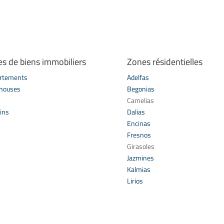
es de biens immobiliers
Zones résidentielles
rtements
Adelfas
houses
Begonias
s
Camelias
ins
Dalias
Encinas
Fresnos
Girasoles
Jazmines
Kalmias
Lirios