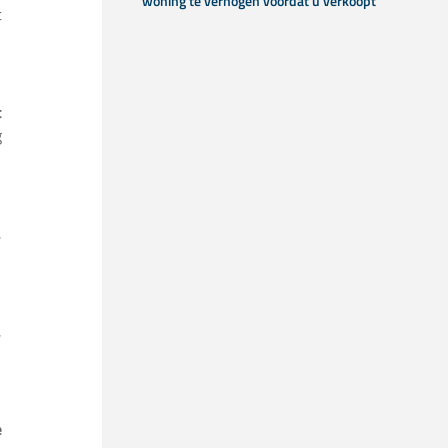
woning te verhogen voordat u verkoopt
t
t
g
,
,
e