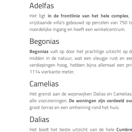
Adelfas
Jazmines
Het ligt
in de frontlinie van het hele complex
,
vrijstaande villa’s gebouwd op percelen van 750 t
Kalmias
noordelijke ingang en heeft een winkelcentrum.
Begonias
Vind uw droomhuis in Cumbre del Sol!
Begonias
valt op door het prachtige uitzicht op 
Lirios
midden in de natuur, wat een vleugje rust en een
verdiepingen hoog, hebben bijna allemaal een pr
Magnolias
1114 vierkante meter.
Camelias
Factoren om te overwegen bij het
kopen van een tweede huis in Cumbre
Het grenst aan de woonwijken Dalias en Camelias
del Sol
alle voorzieningen.
De woningen zijn verdeeld ov
groot terras en een omheining rond het huis.
Dalias
Het biedt het beste uitzicht van de hele
Cumbre