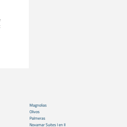
e
t
Magnolias
Olivos
Palmeras
Novamar Suites I en II