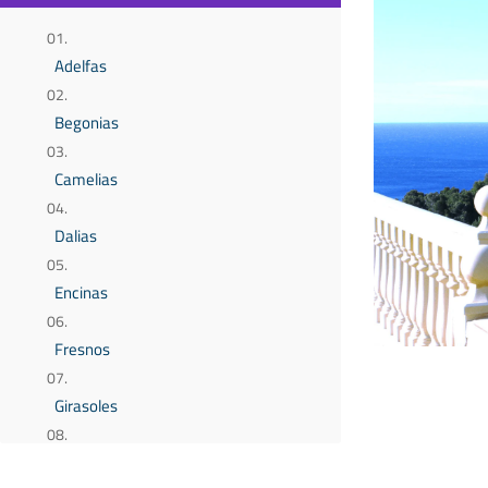
Adelfas
Begonias
Camelias
Dalias
Encinas
Fresnos
Girasoles
Iris