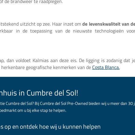
 of de brandweer te raadplegen.
itstekend uitzicht op zee. Haar inzet om
de levenskwaliteit van d
erkbaar in de toepassing van de nieuwste technologieën voo
p, dan voldoet Kalmias aan deze eis. De ligging is zodanig dat j
t herkenbare geografische kenmerken van de
Costa Blanca.
huis in Cumbre del Sol!
atie Cumbre del Sol? Bij Cumbre del Sol Pre-Owned bieden wij u meer dan 30 
oedmarkt om u bij elke stap te helpen.
s op en ontdek hoe wij u kunnen helpen