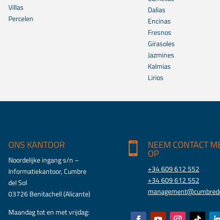
Villas
Dalias
Percelen
Encinas
Fresnos
Girasoles
Jazmines
Kalmias
Lirios
ONS KANTOOR
NEEM CONTACT M


OP
Noordelijke ingang s/n –
+34 609 612 552
Informatiekantoor, Cumbre
+34 609 612 552
del Sol
management@cumbrede
03726 Benitachell (Alicante)
Maandag tot en met vrijdag: