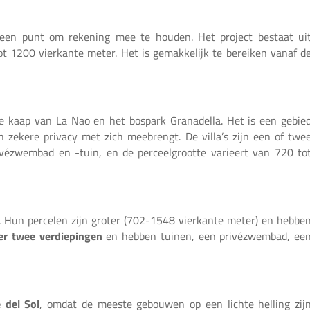
 een punt om rekening mee te houden. Het project bestaat ui
ot 1200 vierkante meter. Het is gemakkelijk te bereiken vanaf d
de kaap van La Nao en het bospark Granadella. Het is een gebie
 zekere privacy met zich meebrengt. De villa’s zijn een of twe
ivézwembad en -tuin, en de perceelgrootte varieert van 720 to
. Hun percelen zijn groter (702-1548 vierkante meter) en hebbe
er twee verdiepingen
en hebben tuinen, een privézwembad, ee
 del Sol
, omdat de meeste gebouwen op een lichte helling zij