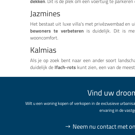
dekken
. Dit is de plek om een voertuig te parkeren
Jazmines
Het bestaat uit luxe villa’s met privézwembad en u
bewoners te verbeteren
is duidelijk. Dit is m
wooncomfort.
Kalmias
Als je op zoek bent naar een ander soort landscha
duidelijk de
Ifach-rots
kunt zien, een van de mees
Vind uw droom
Wilt u een woning kopen of verkopen in de exclusieve urbanis
ervaring in de vastg
Neem nu contact met on