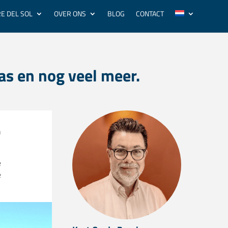
E DEL SOL
OVER ONS
BLOG
CONTACT
as en nog veel meer.
n
e
e