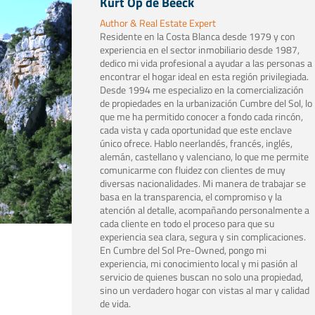
Kurt Op de Beeck
Author & Real Estate Expert
Residente en la Costa Blanca desde 1979 y con
experiencia en el sector inmobiliario desde 1987,
dedico mi vida profesional a ayudar a las personas a
encontrar el hogar ideal en esta región privilegiada.
Desde 1994 me especializo en la comercialización
de propiedades en la urbanización Cumbre del Sol, lo
que me ha permitido conocer a fondo cada rincón,
cada vista y cada oportunidad que este enclave
único ofrece. Hablo neerlandés, francés, inglés,
alemán, castellano y valenciano, lo que me permite
comunicarme con fluidez con clientes de muy
diversas nacionalidades. Mi manera de trabajar se
basa en la transparencia, el compromiso y la
atención al detalle, acompañando personalmente a
cada cliente en todo el proceso para que su
experiencia sea clara, segura y sin complicaciones.
En Cumbre del Sol Pre-Owned, pongo mi
experiencia, mi conocimiento local y mi pasión al
servicio de quienes buscan no solo una propiedad,
sino un verdadero hogar con vistas al mar y calidad
de vida.