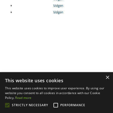
Volgen
Volgen
Cumbre del Sol Pre-Owned is het handelsmerk van het
×
bedrijf AFLYS CONSULTANTS S.L., geregistreerd in het
This website uses cookies
Register van Makelaars van de Gemeenschap van Valencia
This website uses cookies to improve user experience. By using our
onder registratienummer RAICV 0074.
website you consent to all cookies in accordance with our Cookie
Acceso norte s/n, Cumbre del Sol Pre-Owned
Policy.
Read more
informatiekantoor, 03726, Benitachell | Copyright © 2025
STRICTLY NECESSARY
PERFORMANCE
Cumbre del Sol Pre-Owned. Alle rechten voorbehouden.