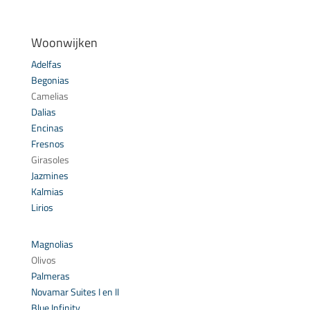
Woonwijken
Adelfas
Begonias
Camelias
Dalias
Encinas
Fresnos
Girasoles
Jazmines
Kalmias
Lirios
Magnolias
Olivos
Palmeras
Novamar Suites I en II
Blue Infinity