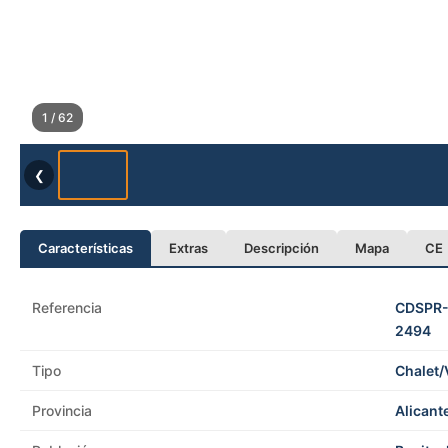
1 / 62
❮
Características
Extras
Descripción
Mapa
CE
Referencia
CDSPR
2494
Tipo
Chalet/V
Provincia
Alicant