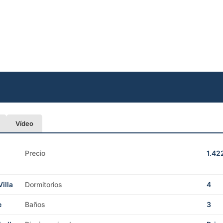
Vídeo
-
Precio
1.42
illa
Dormitorios
4
e
Baños
3