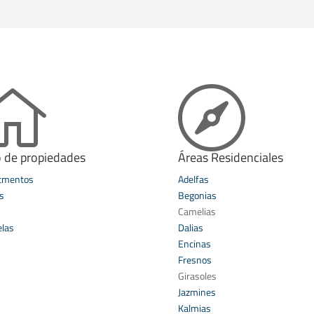


o de propiedades
Áreas Residenciales
tmentos
Adelfas
s
Begonias
s
Camelias
elas
Dalias
Encinas
Fresnos
Girasoles
Jazmines
Kalmias