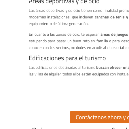
Áreas deportivas y de ocio
Las áreas deportivas y de ocio tienen como finalidad promo
modernas instalaciones, que incluyen
canchas de tenis y
equipamiento de última generación.
En cuanto a las zonas de ocio, te esperan
áreas de juegos 
estupendo para pasar un buen rato en familia o para descub
conocer con tus vecinos, no dudes en acudir al club social c
Edificaciones para el turismo
Las edificaciones destinadas al turismo
buscan ofrecer una
las villas de alquiler, todos ellos están equipados con instal
¡Encuentra tu 
¿Buscas comprar o vender una propiedad en la exclusiva u
de 30 años de experiencia en el merca
Contáctanos ahora y