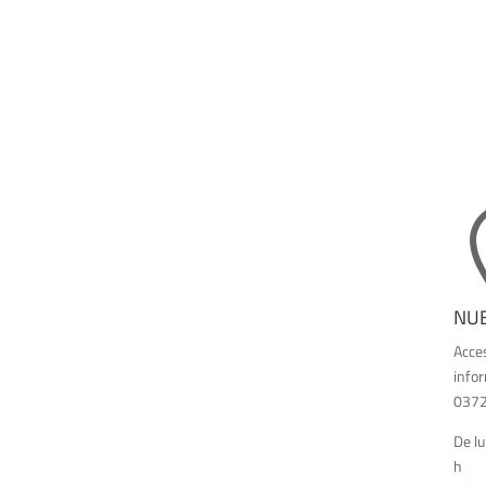
NUE
Acces
info
03726
De lu
h