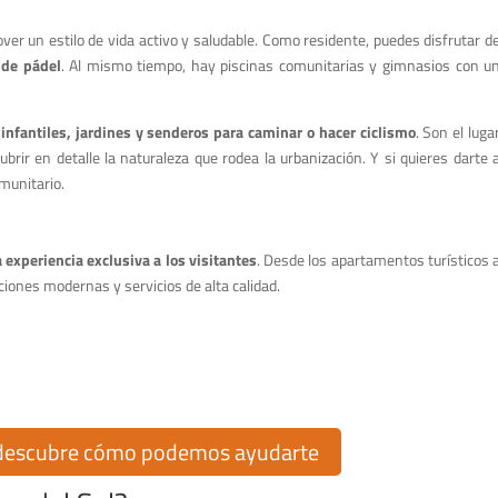
ver un estilo de vida activo y saludable. Como residente, puedes disfrutar d
 de pádel
. Al mismo tiempo, hay piscinas comunitarias y gimnasios con u
infantiles, jardines y senderos para caminar o hacer ciclismo
. Son el luga
rir en detalle la naturaleza que rodea la urbanización. Y si quieres darte 
omunitario.
 experiencia exclusiva a los visitantes
. Desde los apartamentos turísticos 
aciones modernas y servicios de alta calidad.
hogar en Cumbre del Sol!
rbanización Cumbre del Sol? En Cumbre del Sol Pre-Owned, te ofrecemos más
do inmobiliario para ayudarte en cada paso del proceso.
 descubre cómo podemos ayudarte