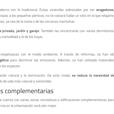
derno con lo tradicional. Estas viviendas sobresalen por ser
acogedoras
rrazas a los pequeños pórticos, no te costará hallar un sitio en el que relajarte
es, ya sea de la costa o de las cercanas montañas.
a privada, jardín y garaje
. También las encontrarás con varios dormitorios
u comodidad y la de los tuyos.
y respetuosas con el medio ambiente. A través de reformas, se han id
gética
para disminuir las emisiones. Además, se han utilizado materiale
 los espacios.
ación natural y la iluminación. De este modo,
se reduce la necesidad d
ilo de vida más natural y sostenible.
nes complementarias
que cuenta con varias zonas recreativas y edificaciones complementarias par
ancia en la urbanización será aún mejor.