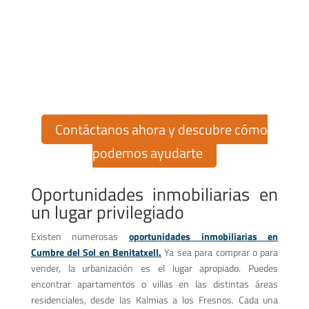
¡Encuentra tu hogar en Cumbre
del Sol!
¿Buscas comprar o vender una propiedad en la exclusiva
urbanización Cumbre del Sol? En Cumbre del Sol Pre-Owned,
te ofrecemos más de 30 años de experiencia en el mercado
inmobiliario para ayudarte en cada paso del proceso.
Contáctanos ahora y descubre cómo
podemos ayudarte
Oportunidades inmobiliarias en
un lugar privilegiado
Existen numerosas
oportunidades inmobiliarias en
Cumbre del Sol en Benitatxell.
Ya sea para comprar o para
vender, la urbanización es el lugar apropiado. Puedes
encontrar apartamentos o villas en las distintas áreas
residenciales, desde las Kalmias a los Fresnos. Cada una