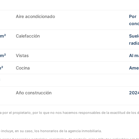
Aire acondicionado
Por
con
 m²
Calefacción
Suel
radi
 m²
Vistas
Al m
m²
Cocina
Ame
²
Año construcción
202
por el propietario, por lo que no nos hacemos responsables de la exactitud de los d
incluye, en su caso, los honorarios de la agencia inmobiliaria.