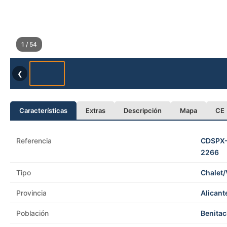
1 / 54
❮
Características
Extras
Descripción
Mapa
CE
Referencia
CDSPX
2266
Tipo
Chalet/
Provincia
Alicant
Población
Benitac