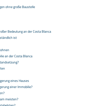
gen ohne große Baustelle
roßer Bedeutung an der Costa Blanca
tändlich ist
 lohnen
lie an der Costa Blanca
nstandsetzung?
rten
igerung eines Hauses
gerung einer Immobilie?
ren?
 am meisten?
ntabelsten?