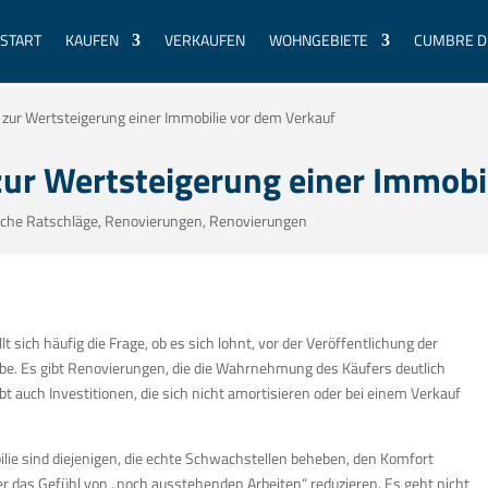
START
KAUFEN
VERKAUFEN
WOHNGEBIETE
CUMBRE D
zur Wertsteigerung einer Immobilie vor dem Verkauf
ur Wertsteigerung einer Immobi
sche Ratschläge
,
Renovierungen
,
Renovierungen
 sich häufig die Frage, ob es sich lohnt, vor der Veröffentlichung der
elbe. Es gibt Renovierungen, die die Wahrnehmung des Käufers deutlich
 auch Investitionen, die sich nicht amortisieren oder bei einem Verkauf
lie sind diejenigen, die echte Schwachstellen beheben, den Komfort
 das Gefühl von „noch ausstehenden Arbeiten“ reduzieren. Es geht nicht